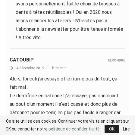
avons personnellement fait le choix de brosses à
dents à têtes réutilisables ! Oui en 2020 nous
allons relancer les ateliers ! N’hésites pas à
t’abonner à la newsletter pour être tenue informée
! A très vite
CATOUBIP
RÉPONDRE
14 décembre 2019 - 11 h 26 min
Alors, l’oriculi j’ai essayé et je n’aime pas dû tout, ça
fait mal .
Le dentifrice en bâtonnet j’ai essayé, pas concluant,
au bout d’un moment il s’est cassé et donc plus de
bâtonnet pour le tenir, en plus pas facile à ranger car
bâtonnet trop court pour mon verre à dent.
Ce site utilise des cookies. Continuer votre visite en cliquant sur
OK ou consulter notre
politique de confidentialité
.
OK
Lire
De plus, en bâtonnet ou solide, il en faut à mon avis 1