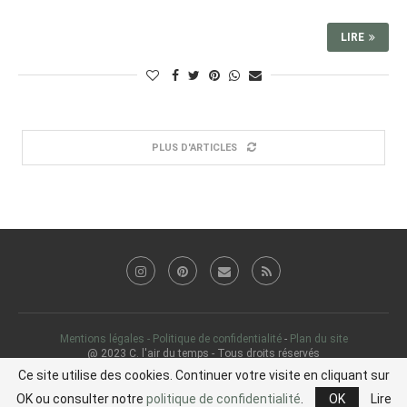
LIRE
PLUS D'ARTICLES
Mentions légales - Politique de confidentialité
-
Plan du site
@ 2023 C. l'air du temps - Tous droits réservés
Ce site utilise des cookies. Continuer votre visite en cliquant sur
RETOUR HAUT DE PAGE
OK ou consulter notre
politique de confidentialité
.
OK
Lire