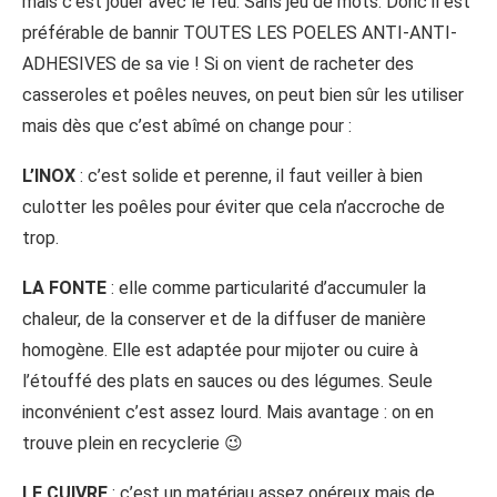
mais c’est jouer avec le feu. Sans jeu de mots. Donc il est
préférable de bannir TOUTES LES POELES ANTI-ANTI-
ADHESIVES de sa vie ! Si on vient de racheter des
casseroles et poêles neuves, on peut bien sûr les utiliser
mais dès que c’est abîmé on change pour :
L’INOX
: c’est solide et perenne, il faut veiller à bien
culotter les poêles pour éviter que cela n’accroche de
trop.
LA FONTE
: elle comme particularité d’accumuler la
chaleur, de la conserver et de la diffuser de manière
homogène. Elle est adaptée pour mijoter ou cuire à
l’étouffé des plats en sauces ou des légumes. Seule
inconvénient c’est assez lourd. Mais avantage : on en
trouve plein en recyclerie 😉
LE CUIVRE
: c’est un matériau assez onéreux mais de