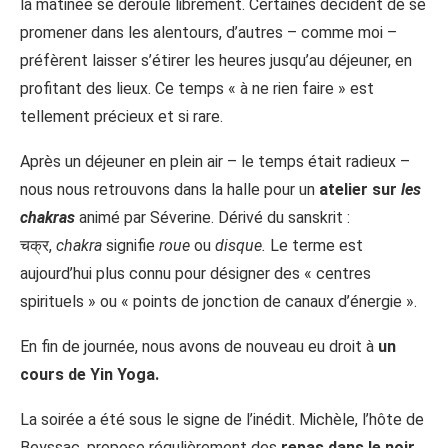
la matinée se déroule librement. Certaines décident de se
promener dans les alentours, d’autres – comme moi –
préfèrent laisser s’étirer les heures jusqu’au déjeuner, en
profitant des lieux. Ce temps « à ne rien faire » est
tellement précieux et si rare.
Après un déjeuner en plein air – le temps était radieux –
nous nous retrouvons dans la halle pour un
atelier sur
les
chakras
animé par Séverine. Dérivé du sanskrit :
चक्र,
chakra
signifie
roue
ou
disque.
Le terme est
aujourd’hui plus connu pour désigner des « centres
spirituels » ou « points de jonction de canaux d’énergie ».
En fin de journée, nous avons de nouveau eu droit à
un
cours de Yin Yoga.
La soirée a été sous le signe de l’inédit. Michèle, l’hôte de
Beyssac, propose régulièrement des
repas dans le noir
,