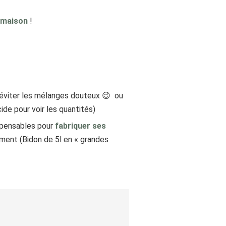
 maison
!
r éviter les mélanges douteux 😉 ou
de pour voir les quantités)
dispensables pour
fabriquer ses
nement (Bidon de 5l en « grandes